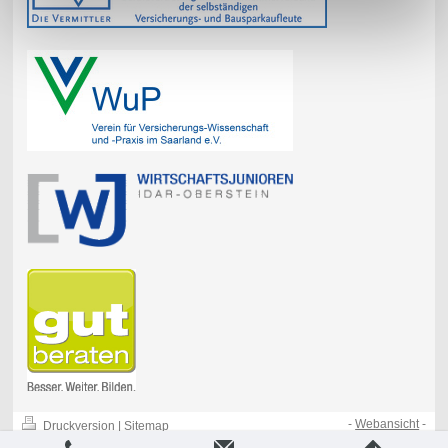
-
Webansicht
-
Druckversion
|
Sitemap
© Hellwig Consult Versicherungmakler